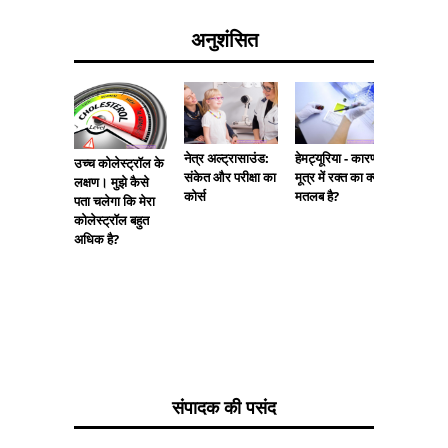
अनुशंसित
हेपेटोलॉज
नेत्र अल्ट्रासाउंड:
हेमट्यूरिया - कारण।
उच्च कोलेस्ट्रॉल के
हेपेटोलॉज
संकेत और परीक्षा का
मूत्र में रक्त का क्या
लक्षण। मुझे कैसे
करता है?
कोर्स
मतलब है?
पता चलेगा कि मेरा
कोलेस्ट्रॉल बहुत
अधिक है?
संपादक की पसंद