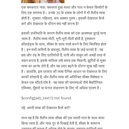
एक चमकदार नाक, चमकता हुआ माथा और गाल न केवल किशोरों के
लिए एक समस्या है। उनके 30 के दशक के लोगों में भी तैलीय त्वचा
होती है - मुख्यतः महिलाएं, कम अक्सर पुरुष। इसकी देखभाल कैसे
करें और देखभाल के दौरान क्या नहीं करना है?
इसकी उपस्थिति के कारण तैलीय त्वचा को एक आवश्यक बुराई माना
जाता है - तैलीय त्वचा मोटी, भूरी-भूरी-पीली होती है, दृश्यमान
ब्लैकहेड्स के साथ, सीबम के साथ स्पर्श करने के लिए चिपचिपा होता
है। इन सभी कमियों के बावजूद, तैलीय त्वचा के कई फायदे हैं - यह
हवा और ठंढ के लिए प्रतिरोधी है, पानी और साबुन को अच्छी तरह से
सहन करता है, इसके मालिक लंबे समय तक चिकनी, झुर्रियों से मुक्त
त्वचा का आनंद लेते हैं, और यह उम्र बढ़ने के दौरान सूख नहीं जाता
है। हालांकि, इस प्रकार की त्वचा दैनिक आधार पर देखभाल के लिए
काफी परेशानी है, और तैलीय त्वचा की अतिरिक्त सीबम विशेषता न
केवल एक सौंदर्य दोष है - यह त्वचा की समस्याओं जैसे बैक्टीरियल
एक्जिमा, मुँहासे या फंगल संक्रमण के लिए भी अधिक प्रवण है।
$config[ads_text1] not found
पढ़ें: अपनी त्वचा की देखभाल कैसे करें?
तथ्य यह है कि तैलीय त्वचा सीबम की एक पतली परत के साथ कवर
किया जाता है, और नाक दूर से दिखाई देती है, सीबम के सामान्य
उत्पादन की तुलना में अधिक होने के कारण, वसामय ग्रंथियों द्वारा