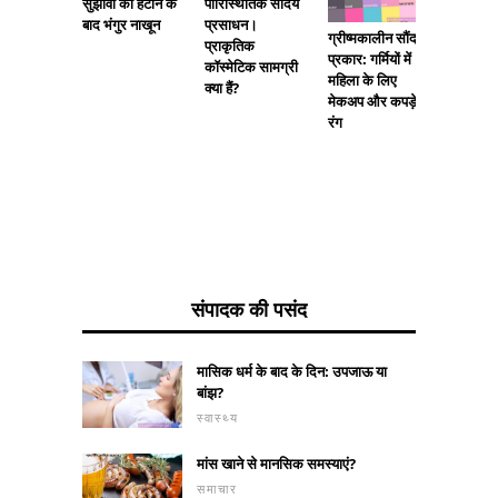
सुझावों को हटाने के
पारिस्थितिक सौंदर्य
AD के उप
बाद भंगुर नाखून
प्रसाधन।
Sollux 
ग्रीष्मकालीन सौंदर्य
प्राकृतिक
लेजर थेरे
प्रकार: गर्मियों में
कॉस्मेटिक सामग्री
महिला के लिए
क्या हैं?
मेकअप और कपड़े के
रंग
संपादक की पसंद
मासिक धर्म के बाद के दिन: उपजाऊ या
बांझ?
स्वास्थ्य
मांस खाने से मानसिक समस्याएं?
समाचार