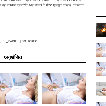
प्रबंधक के रूप में और निदेशक के रूप में काम करता है चिकित्सा मामलों के
, वह मेडिकल यूनिवर्सिटी ऑफ़ वारसॉ के पोस्ट ग्रेजुएट स्टडीज़ "एस्थेटिक
[ads_kvadrat] not found
अनुशंसित