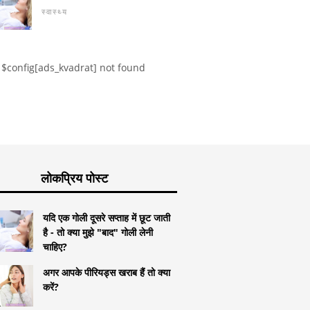
ा और गर्भाशय के पीछे की
धूम्रपान और एचआरटी
अगली गर्भाव
स्वास्थ्य
 नाल
जन्म का जोख
$config[ads_kvadrat] not found
लोकप्रिय पोस्ट
यदि एक गोली दूसरे सप्ताह में छूट जाती
है - तो क्या मुझे "बाद" गोली लेनी
चाहिए?
अगर आपके पीरियड्स खराब हैं तो क्या
करें?