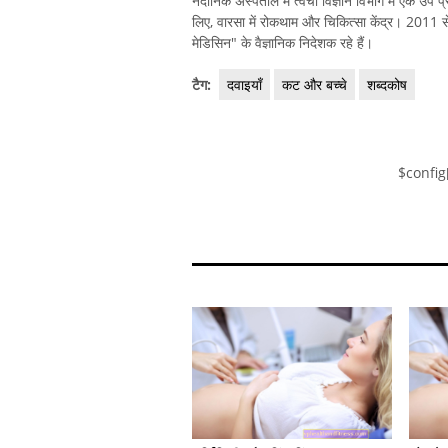
नैदानिक ​​अस्पताल में त्वचा विज्ञान विभाग में एक उप 
लिए, वारसा में रोकथाम और चिकित्सा केंद्र। 2011 से
मेडिसिन" के वैज्ञानिक निदेशक रहे हैं।
टैग:
दवाइयाँ
कट और बच्चे
शब्दकोष
$config