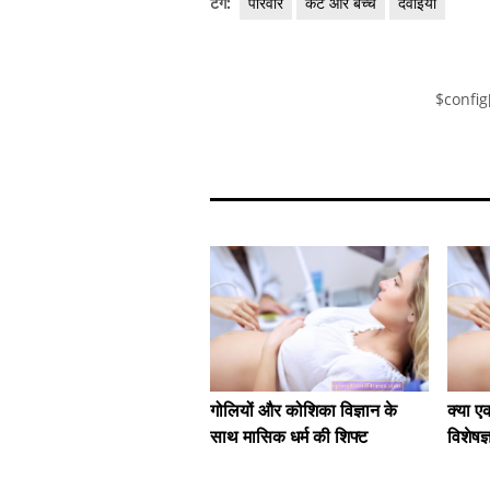
टैग:
परिवार
कट और बच्चे
दवाइयाँ
$config
गोलियों और कोशिका विज्ञान के
क्या ए
साथ मासिक धर्म की शिफ्ट
विशेषज