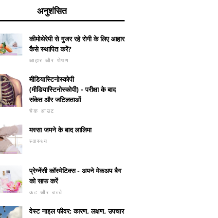
अनुशंसित
कीमोथेरेपी से गुजर रहे रोगी के लिए आहार
कैसे स्थापित करें?
आहार और पोषण
मीडियास्टिनोस्कोपी
(मीडियास्टिनोस्कोपी) - परीक्षा के बाद
संकेत और जटिलताओं
चेक आउट
मस्सा जमने के बाद लालिमा
स्वास्थ्य
प्रेग्नेंसी कॉस्मेटिक्स - अपने मेकअप बैग
 देखभाल कैसे करें और
को साफ करें
वर्जिनिटी और फ़िंगरिंग
सप्ताह में 2
यों को तनाव न दें
कट और बच्चे
की गोलियाँ 
वेस्ट नाइल फीवर: कारण, लक्षण, उपचार