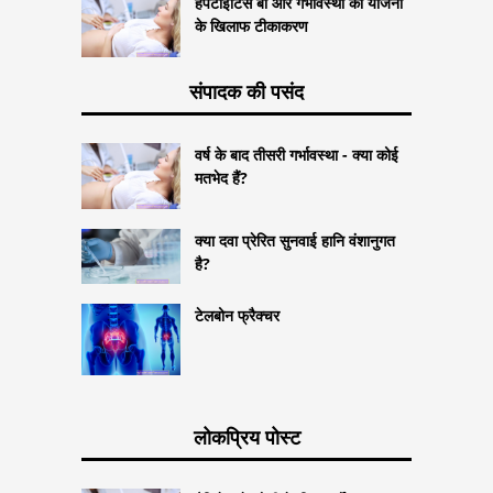
हेपेटाइटिस बी और गर्भावस्था की योजना
के खिलाफ टीकाकरण
संपादक की पसंद
वर्ष के बाद तीसरी गर्भावस्था - क्या कोई
मतभेद हैं?
क्या दवा प्रेरित सुनवाई हानि वंशानुगत
है?
टेलबोन फ्रैक्चर
लोकप्रिय पोस्ट