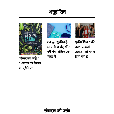
अनुशंसित
प्रतियोगिता "वरिष्ठ
क्या पूल सुरक्षित हैं?
एक महामा
देखभालकर्ता
हम पानी से संक्रमित
दौरान आ
2018" को हल कर
नहीं होंगे, लेकिन एक
रोगियों क
दिया गया है!
पकड़ है!
सहायता
"कैंसर मत करो!" -
1 अगस्त को किताब
का प्रीमियर
संपादक की पसंद