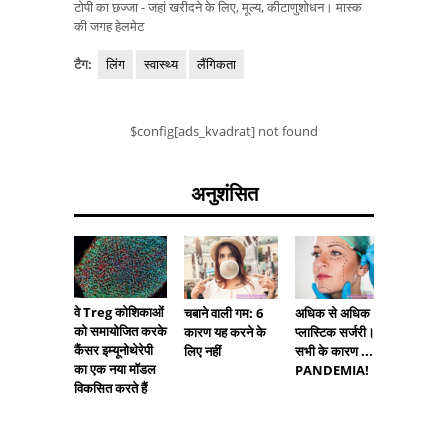
टोपी का छज्जा - जहां खरीदने के लिए, मूल्य, कीटाणुशोधन। मास्क
की जगह हेलमेट
टैग:
लिंग
स्वास्थ्य
लैंगिकता
$config[ads_kvadrat] not found
अनुशंसित
जीका महा
वे Treg कोशिकाओं
चबाने वाली गम: 6
अधिक से अधिक
साल में ब
को समायोजित करके
कारण यह करने के
प्लास्टिक सर्जरी।
कैंसर इम्यूनोथेरेपी
लिए नहीं
सभी के कारण ...
का एक नया मॉडल
PANDEMIA!
विकसित करते हैं