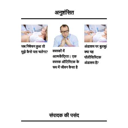
अनुशंसित
जब निषेचन हुआ तो
अंडाशय पर बुलबुले।
स्तन जलन
वयस्कों में
मुझे कैसे पता चलेगा?
क्या यह
अनुभूति
आत्मकेंद्रित। एक
पॉलीसिस्टिक
वयस्क ऑटिस्टिक के
अंडाशय है?
रूप में जीवन कैसा है
संपादक की पसंद