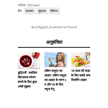
मासिक "Zdrowie"
टैग:
कल्याण
सुंदरता
विभिन्न
$config[ads_kvadrat] not found
अनुशंसित
दक्षिण समुद्र तट
15 साल की लड़की
टमाटर आ
छुट्टियाँ - स्वादिष्ट
आहार: दक्षिण समुद्र
के लिए सबसे अच्छा
बारे में क
क्रिसमस व्यंजन
तट आहार के चरण I,
स्लिमिंग आहार
प्रभाव क्
बनाने के लिए कुछ
II और III के लिए
कितना ट
अच्छे सुझाव
नमूना मेनू
कम कर सक