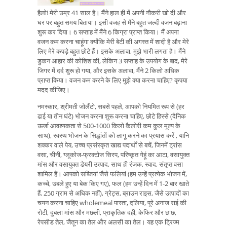
हैलो! मेरी उम्र 41 साल है। मैंने हाल ही में अपनी नौकरी खो दी और
घर पर बहुत समय बिताया। इसी वजह से मैंने बहुत जल्दी वजन बढ़ाना
शुरू कर दिया। 6 सप्ताह में मैंने 6 किग्रा प्राप्त किया। मैं अपना
वजन कम करना चाहूंगा क्योंकि मेरी बेटी की अगस्त में शादी है और मेरे
लिए मेरे कपड़े बहुत छोटे हैं। इसके अलावा, मुझे भारी लगता है। मैंने
डुकन आहार की कोशिश की, लेकिन 3 सप्ताह के उपयोग के बाद, मेरे
जिगर में दर्द शुरू हो गया, और इसके अलावा, मैंने 2 किलो अधिक
प्राप्त किया। वजन कम करने के लिए मुझे क्या करना चाहिए? कृपया
मदद कीजिए।
नमस्कार, श्रीमती जोलैंटो, सबसे पहले, आपको नियमित रूप से (हर
ढाई या तीन घंटे) भोजन करना शुरू करना चाहिए, छोटे हिस्से (दैनिक
ऊर्जा आवश्यकता से 500-1000 किलो कैलोरी कम कुल मूल्य के
साथ), स्वस्थ भोजन के सिद्धांतों को लागू करने का प्रयास करें , यानि
शक्कर वाले पेय, उच्च प्रसंस्कृत खाद्य पदार्थों से बचें, जिनमें ट्रांस
वसा, चीनी, ग्लूकोज-फ्रक्टोज सिरप, परिष्कृत गेहूं का आटा, वसायुक्त
मांस और वसायुक्त डेयरी उत्पाद, साथ ही रंजक, स्वाद, संतृप्त वसा
शामिल हैं। आपको सब्जियां जैसे फलियां (हम उन्हें प्रत्येक भोजन में,
कच्चे, उबले हुए या बेक किए गए), फल (हम उन्हें दिन में 1-2 बार खाते
हैं, 250 ग्राम से अधिक नहीं), ग्रेट्स, ब्राउन राइस, जैसे उत्पादों का
चयन करना चाहिए wholemeal पास्ता, दलिया, पूरे अनाज राई की
रोटी, दुबला मांस और मछली, प्राकृतिक दही, केफिर और छाछ,
रेपसीड तेल, जैतून का तेल और अलसी का तेल। यह एक ट्रिज्म