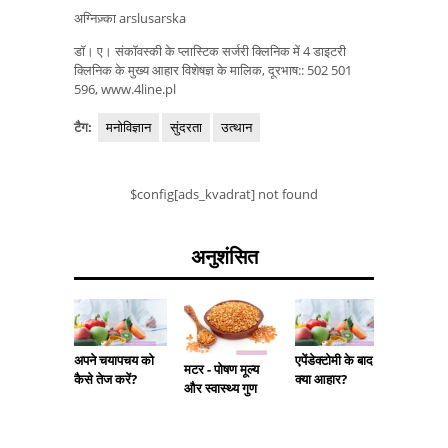
अग्निज़्का arslusarska
डॉ। ए। संकॉवस्की के प्लास्टिक सर्जरी क्लिनिक में 4 डाइटरी
क्लिनिक के मुख्य आहार विशेषज्ञ के मालिक, दूरभाष:: 502 501
596, www.4line.pl
टैग:
मनोविज्ञान
सुंदरता
उत्थान
$config[ads_kvadrat] not found
अनुशंसित
अपने चयापचय को
एपेंडेक्टोमी के बाद
मटर - पोषण मूल्य
कैसे तेज करें?
क्या आहार?
नींबू डिट
और स्वास्थ्य गुण
नींबू आहार
और प्रभ