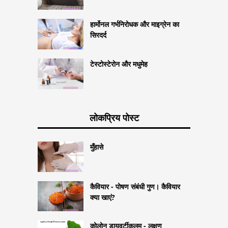
हार्मोनल गर्भनिरोधक और माइग्रेन का
सिरदर्द
टेस्टोस्टेरोन और मधुमेह
लोकप्रिय पोस्ट
मुँहासे
कैवियार - पोषण संबंधी गुण। कैवियार
क्या खाएं?
कोलोन डायवर्टीकुलम - लक्षण