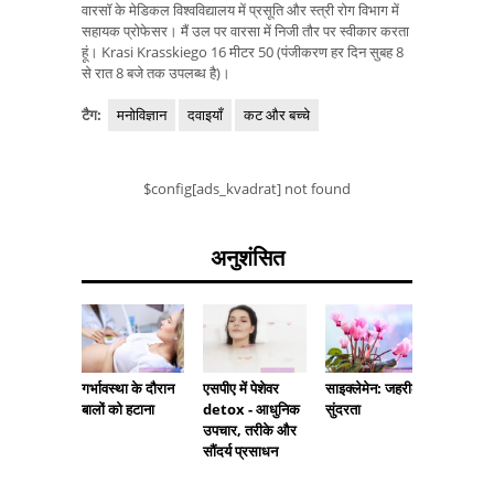
वारसॉ के मेडिकल विश्वविद्यालय में प्रसूति और स्त्री रोग विभाग में
सहायक प्रोफेसर। मैं उल पर वारसा में निजी तौर पर स्वीकार करता
हूं। Krasi Krasskiego 16 मीटर 50 (पंजीकरण हर दिन सुबह 8
से रात 8 बजे तक उपलब्ध है)।
टैग:
मनोविज्ञान
दवाइयाँ
कट और बच्चे
$config[ads_kvadrat] not found
अनुशंसित
गर्भावस्था के दौरान
गर्भवती ह
एसपीए में पेशेवर
साइक्लेमेन: जहरीली
बालों को हटाना
टी पीना -
detox - आधुनिक
सुंदरता
आपके बच्
उपचार, तरीके और
बुरा है?
सौंदर्य प्रसाधन