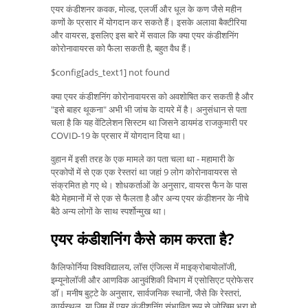
एयर कंडीशनर कवक, मोल्ड, एलर्जी और धूल के कण जैसे महीन
कणों के प्रसार में योगदान कर सकते हैं। इसके अलावा बैक्टीरिया
और वायरस, इसलिए इस बारे में सवाल कि क्या एयर कंडीशनिंग
कोरोनावायरस को फैला सकती है, बहुत वैध हैं।
$config[ads_text1] not found
क्या एयर कंडीशनिंग कोरोनावायरस को अवशोषित कर सकती है और
"इसे बाहर थूकना" अभी भी जांच के दायरे में है। अनुसंधान से पता
चला है कि यह वेंटिलेशन सिस्टम था जिसने डायमंड राजकुमारी पर
COVID-19 के प्रसार में योगदान दिया था।
वुहान में इसी तरह के एक मामले का पता चला था - महामारी के
प्रकोपों ​​में से एक एक रेस्तरां था जहां 9 लोग कोरोनावायरस से
संक्रमित हो गए थे। शोधकर्ताओं के अनुसार, वायरस फैन के पास
बैठे मेहमानों में से एक से फैलता है और अन्य एयर कंडीशनर के नीचे
बैठे अन्य लोगों के साथ स्पर्शोन्मुख था।
एयर कंडीशनिंग कैसे काम करता है?
कैलिफोर्निया विश्वविद्यालय, लॉस एंजिल्स में माइक्रोबायोलॉजी,
इम्यूनोलॉजी और आणविक आनुवंशिकी विभाग में एसोसिएट प्रोफेसर
डॉ। मनीष बुट्टे के अनुसार, सार्वजनिक स्थानों, जैसे कि रेस्तरां,
कार्यस्थल, या जिम में एयर कंडीशनिंग संभावित रूप से जोखिम भरा हो