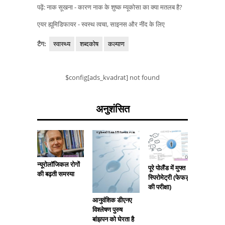
पढ़ें: नाक सूखना - कारण नाक के शुष्क म्यूकोसा का क्या मतलब है?
एयर ह्यूमिडिफायर - स्वस्थ त्वचा, साइनस और नींद के लिए
टैग:
स्वास्थ्य
शब्दकोष
कल्याण
$config[ads_kvadrat] not found
अनुशंसित
न्यूरोलॉजिकल रोगों
पूरे पोलैंड में मुफ्त
की बढ़ती समस्या
विकलांगों
स्पिरोमेट्री (फेफड़ों
सहायता मे
की परीक्षा)
मांसपेशिया
आनुवंशिक डीएनए
विश्लेषण पुरुष
बांझपन को घेरता है