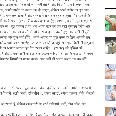
हार अधिक समय तक परिणाम नहीं देते हैं, और फिर भी आप सितंबर में एक
 बाद, आपके शरीर का वजन कम हो जाएगा, लेकिन अपने शरीर को दृढ़ और
 आवश्यकता होती है और सप्ताह में तीन बार बहुत तीव्रता से। ऊंचाई के
ें आपके पास सुंदर स्त्री आकार होना चाहिए। अगाता, अपनी तुलना खुद से
ीर लें। मुझे यकीन है कि आप अपने चेहरे पर एक बड़ी मुस्कान देखेंगे और
ंगे। अपने आप को अपने दोस्तों के साथ तुलना करते हुए, आप कभी भी पूरी
 के अलावा और कुछ नहीं होंगे। अपने आहार को शुरू करने के लिए, आपको उन
नसे आपको बचना चाहिए, उन खाद्य पदार्थों की सूची जो आप किसी भी मात्रा में
 सूची जो आपको लगभग हर दिन खाना चाहिए। इस तरह की सूचियों की
ऊ है और आपको अभी भी इसे जारी रखना चाहिए। तो आपके पास अपनी स्वयं
र निर्धारित नियमों का पालन करके, आप अभी भी अपना वजन कम कर लेंगे।
ुए व्यंजन, सभी फास्ट फूड व्यंजन, केक, कुकीज़, बार, लाठी, नमकीन, शहद में,
लों के दही, हलवे, हलवे, सोयाबीन। , सफेद चावल, सफेद नूडल्स, पोर्क, पोल्ट्री
ें खा सकते हैं, लेकिन समझदारी से: सभी सब्जियां, पानी, लीन चीज़, सेब,
या हर दूसरे दिन खाना चाहिए: स्किम मिल्क, अंडे, केफिर, मछली, पोल्ट्री (बतख