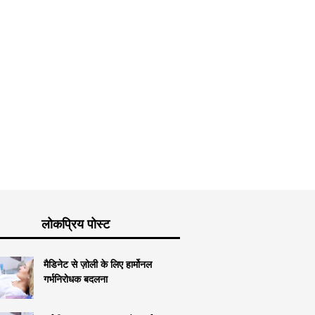
कब्ज और 
माँ के लिए आहार?
सुक्रोज - गुण और घटना
लोकप्रिय पोस्ट
मैडिनेट से ज़ोली के लिए हार्मोनल
गर्भनिरोधक बदलना