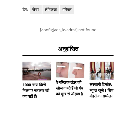
टैग:
पोषण
लैंगिकता
परिवार
$config[ads_kvadrat] not found
अनुशंसित
वे मस्तिष्क तंत्र की
सरकारी दिनांक:
1000 प्लस किसे
खोज करते हैं जो गंध
स्कूल खुले। शिक्षा
मिलेगा? सरकार की
को भूख से जोड़ता है
मंत्री का सम्मेलन
क्या शर्तें हैं?
दादी मान
अस्तित्व 
करती हैं