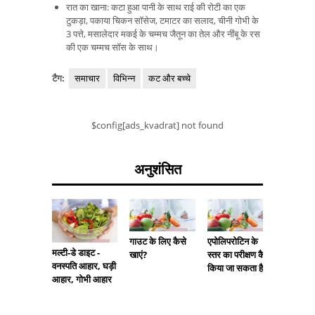
रात का खाना: कटा हुआ पानी के साथ राई की रोटी का एक
टुकड़ा, पकाया चिकन सॉसेज, टमाटर का सलाद, चीनी गोभी के
3 पत्ते, मसालेदार मकई के चम्मच जैतून का तेल और नींबू के रस
की एक चम्मच सॉस के साथ।
टैग:
समाचार
विभिन्न
कट और बच्चे
$config[ads_kvadrat] not found
अनुशंसित
गाउट के लिए कैसे
एपोलिपरोटिन के
मल्टी-डे डाइट -
खेल करत
खाएं?
स्तर का परीक्षण कैसे
वनस्पति आहार, घड़ी
वजन कम
किया जा सकता है?
आहार, गोभी आहार