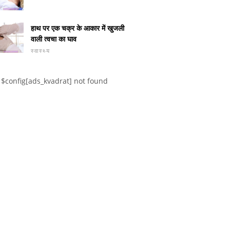
हाथ पर एक चक्र के आकार में खुजली
वाली त्वचा का घाव
स्वास्थ्य
$config[ads_kvadrat] not found
हार
उन्नत कोलेस्ट्रॉल के साथ वजन
बढ़ाने के लिए आहार कैसे स्थापित
छुट्टियों 
करें?
को स्वस्थ त
एक आहार बन