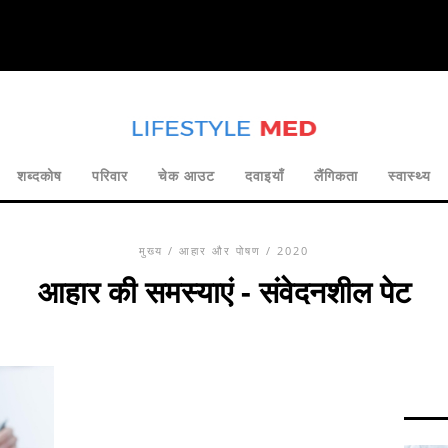
शब्दकोष
परिवार
चेक आउट
दवाइयाँ
लैंगिकता
स्वास्थ्य
मुख्य
/
आहार और पोषण
/ 2020
आहार की समस्याएं - संवेदनशील पेट