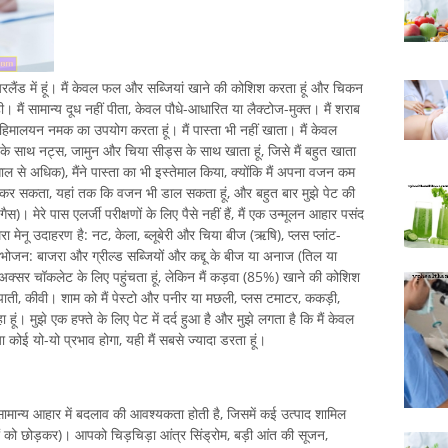
 मैं आयरलैंड में हूं। मैं केवल फल और सब्जियां खाने की कोशिश करता हूं और चिकन
 मैं सामान्य दूध नहीं पीता, केवल पौधे-आधारित या लैक्टोज-मुक्त। मैं शराब
 मैं हिमालयन नमक का उपयोग करता हूं। मैं पास्ता भी नहीं खाता। मैं केवल
 के साथ नट्स, जामुन और चिया सीड्स के साथ खाता हूं, जिसे मैं बहुत खाता
ल से अधिक), मैंने पास्ता का भी इस्तेमाल किया, क्योंकि मैं अपना वजन कम
ं कर सकता, यहां तक ​​कि वजन भी डाल सकता हूं, और बहुत बार मुझे पेट की
ैस)। मेरे पास एलर्जी परीक्षणों के लिए पैसे नहीं हैं, मैं एक उन्मूलन आहार पसंद
ेरा मेनू उदाहरण है: नट, केला, ब्लूबेरी और चिया बीज (ऋषि), प्लस प्लांट-
भोजन: बाजरा और ग्रील्ड सब्जियों और कद्दू के बीज या अनाज (तिल या
मैं अक्सर चॉकलेट के लिए पहुंचता हूं, लेकिन मैं कड़वा (85%) खाने की कोशिश
ाशपाती, कीवी। शाम को मैं पेस्टो और पनीर या मछली, प्लस टमाटर, ककड़ी,
 हूं। मुझे एक हफ्ते के लिए पेट में दर्द हुआ है और मुझे लगता है कि मैं केवल
ा कोई यो-यो प्रभाव होगा, यही मैं सबसे ज्यादा डरता हूं।
ान्य आहार में बदलाव की आवश्यकता होती है, जिसमें कई उत्पाद शामिल
ों को छोड़कर)। आपको चिड़चिड़ा आंत्र सिंड्रोम, बड़ी आंत की सूजन,